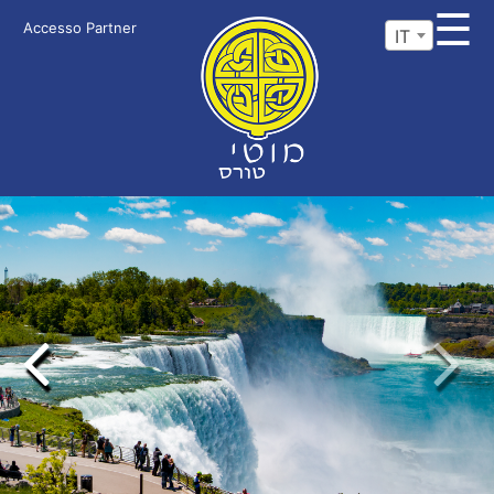
☰
Accesso Partner
IT
Previous
Next