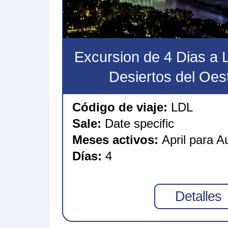
Excursion de 4 Dias a 
Desiertos del Oest
Código de viaje:
LDL
Sale:
Date specific
Meses activos:
April para A
Días:
4
Detalles