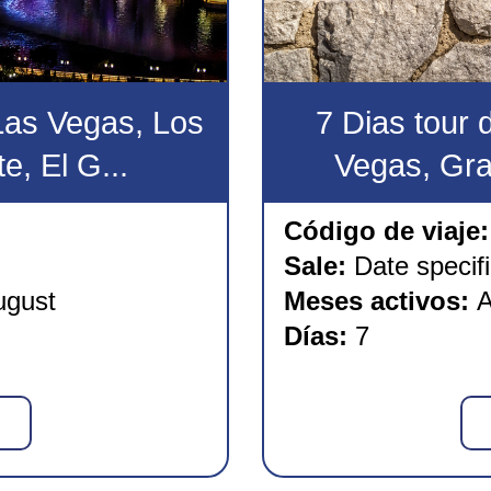
Las Vegas, Los
7 Dias tour 
e, El G...
Vegas, Gran
Código de viaje:
Sale:
Date specifi
ugust
Meses activos:
A
Días:
7